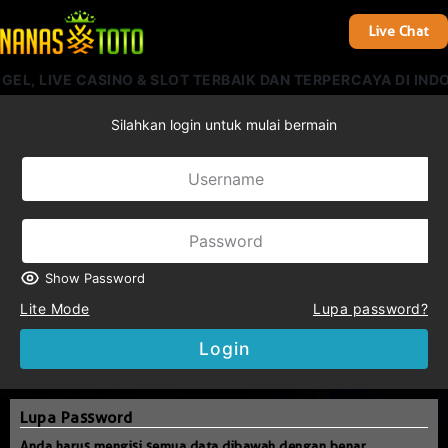
Live Chat
L, LIVE CASINO & SLOT TERBAIK DAN TERPERCAYA DI INDO
Silahkan login untuk mulai bermain
Show Password
Lite Mode
Lupa password?
Login
Lupa Password
Anda harus mengisi semua data dibawah dengan benar.