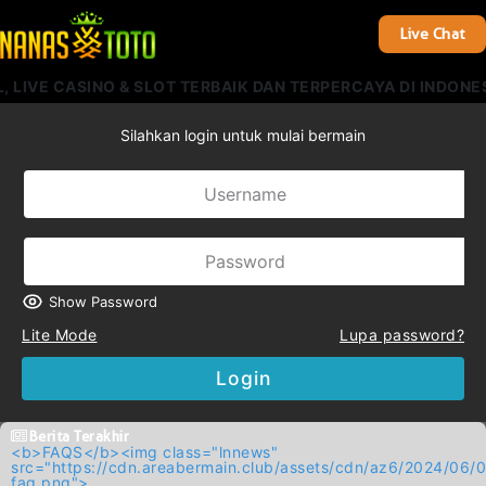
Live Chat
IVE CASINO & SLOT TERBAIK DAN TERPERCAYA DI INDONESI
Silahkan login untuk mulai bermain
Show Password
Lite Mode
Lupa password?
Login
Berita Terakhir
<b>FAQS</b><img class="lnnews"
src="https://cdn.areabermain.club/assets/cdn/az6/2024/
faq.png">